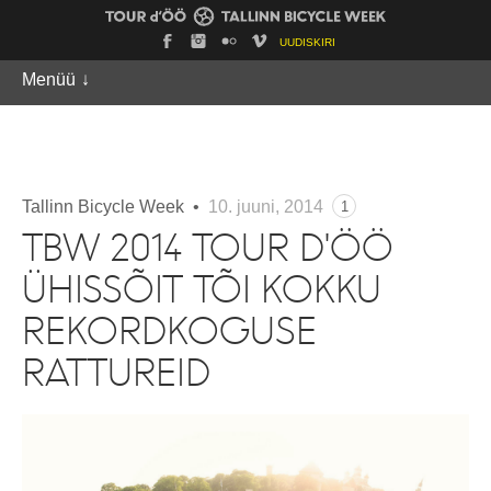
UUDISKIRI
Menüü
↓
Tallinn Bicycle Week •
10. juuni, 2014
1
TBW 2014 TOUR D'ÖÖ
ÜHISSÕIT TÕI KOKKU
REKORDKOGUSE
RATTUREID