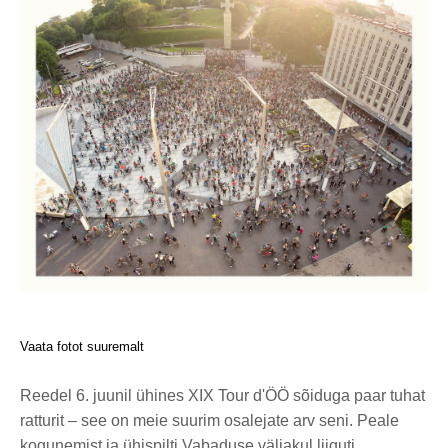
Vaata fotot suuremalt
Reedel 6. juunil ühines XIX Tour d'ÖÖ sõiduga paar tuhat
ratturit – see on meie suurim osalejate arv seni. Peale
kogunemist ja ühispilti Vabaduse väljakul liiguti