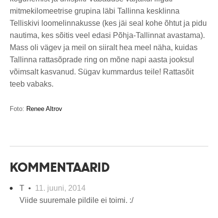
mitmekilomeetrise grupina läbi Tallinna kesklinna
Telliskivi loomelinnakusse (kes jäi seal kohe õhtut ja pidu
nautima, kes sõitis veel edasi Põhja-Tallinnat avastama).
Mass oli vägev ja meil on siiralt hea meel näha, kuidas
Tallinna rattasõprade ring on mõne napi aasta jooksul
võimsalt kasvanud. Sügav kummardus teile! Rattasõit
teeb vabaks.
Foto:
Renee Altrov
KOMMENTAARID
T •
11. juuni, 2014
Viide suuremale pildile ei toimi. :/