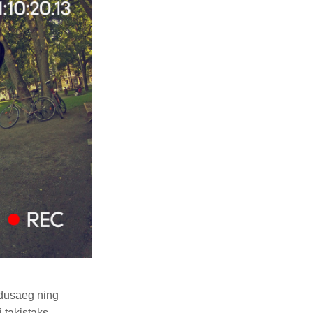
rdusaeg ning
 takistaks,