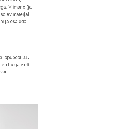
ega. Viimane (ja
solev materjal
ni ja osaleda
a lõpupeol 31.
heb hulgaliselt
avad
: