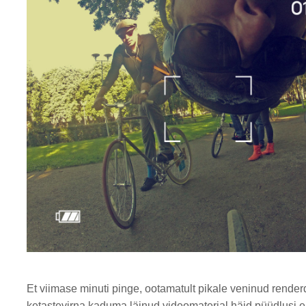
Et viimase minuti pinge, ootamatult pikale veninud rende
ketastevirna kaduma läinud videomaterjal häid püüdlusi ei