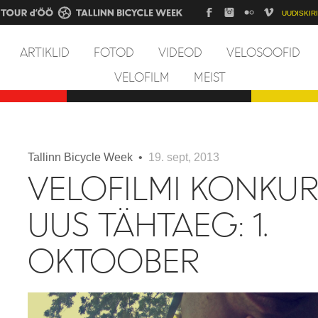
UUDISKIRI
ARTIKLID
FOTOD
VIDEOD
VELOSOOFID
VELOFILM
MEIST
Tallinn Bicycle Week •
19. sept, 2013
VELOFILMI KONKUR
UUS TÄHTAEG: 1.
OKTOOBER