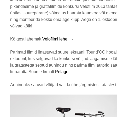
pikendasime jalgrattafilmide konkursi Velofilm 2013 tähta
ühtlasi suurepärane) võimalus haarata kaamera või olema
ning monteerida kokku oma äge klipp. Aega on 1. oktoobri
võivad kõik!
Kõigest lähemalt
Velofilmi lehel →
Parimad filmid linastuvad suurel ekraanil Tour d’ÖÖ hooaj
oktoobril, kus selguvad ka konkursi võitjad. Jagamisele lä
jalgratastega seotud auhindu ning parima filmi autorid sa
linnaratta Soome firmalt
Pelago
.
Auhinnaks saavad võitjad valida ühe järgmistest ratastest