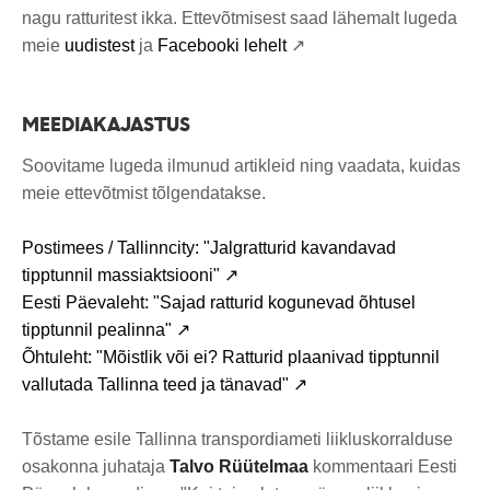
nagu ratturitest ikka. Ettevõtmisest saad lähemalt lugeda
meie
uudistest
ja
Facebooki lehelt
↗
MEEDIAKAJASTUS
Soovitame lugeda ilmunud artikleid ning vaadata, kuidas
meie ettevõtmist tõlgendatakse.
Postimees / Tallinncity: "Jalgratturid kavandavad
tipptunnil massiaktsiooni" ↗
Eesti Päevaleht: "Sajad ratturid kogunevad õhtusel
tipptunnil pealinna" ↗
Õhtuleht: "Mõistlik või ei? Ratturid plaanivad tipptunnil
vallutada Tallinna teed ja tänavad" ↗
Tõstame esile Tallinna transpordiameti liikluskorralduse
osakonna juhataja
Talvo Rüütelmaa
kommentaari Eesti