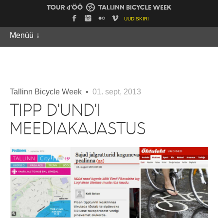
UUDISKIRI
Menüü
↓
Tallinn Bicycle Week •
01. sept, 2013
TIPP D'UND'I
MEEDIAKAJASTUS