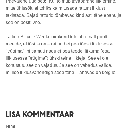
Päevalehe uudises: "Kui toimub tavapärane liiklemine,
mitte ühissõit, ei tohiks ka mitusada ratturit liiklust
takistada. Sajad ratturid tõmbavad kindlasti tähelepanu ja
see on positiivne."
Tallinn Bicycle Weeki toimkond tuletab omalt poolt
meelde, et tõsi ta on – ratturid ei pea tõesti liiklusesse
"trügima", niisamuti nagu ei pea teedel liikuma (ega
liiklusesse "trügima") ükski teine liikleja. See ei ole
kohustus, see on vajadus. Ja see on vabadus valida,
millise liiklusvahendiga seda teha. Tänavad on kõigile.
LISA KOMMENTAAR
Nimi