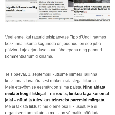
Veel enne, kui ratturid teisipäevase Tipp d'Und'i raames
kesklinna liikuma koguneda on jõudnud, on see juba
pälvinud ajakirjanduse suurt tähelepanu ning pannud
kommentaariumid kihama.
Teisipäeval, 3. septembril kutsume inimesi Tallinna
kesklinnas tavapärasest rohkem ratastega liikuma.
Meie ettevõtmise eesmärk on silma paista.
Ning aidata
seeläbi kõigil liiklejail – nii roolis, lenksu taga kui omal
jalal – nüüd ja tulevikus teineteist paremini märgata.
Me ei takista liiklust, me oleme osa liiklusest. Me ei
organiseeri ummikuid ja meist on võimalik mööduda,