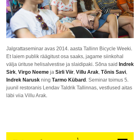
Jalgrattaseminar avas 2014. aasta Tallinn Bicycle Weeki.
Et laiem publik räägitust osa saaks, jagame siinkohal
välja ürituse helisalvestise ja slaidipaki. Sõna said
Indrek
Sirk
,
Virgo Neeme
ja
Sirli Viir
,
Villu Arak
,
Tõnis Savi
,
Indrek Narusk
ning
Tarmo Kübard
. Seminar toimus 5.
juunil restoranis Lendav Taldrik Tallinnas, vestlused aitas
läbi viia Villu Arak.