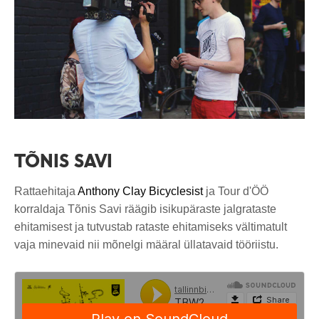
TÕNIS SAVI
Rattaehitaja
Anthony Clay Bicyclesist
ja Tour d'ÖÖ
korraldaja Tõnis Savi räägib isikupäraste jalgrataste
ehitamisest ja tutvustab rataste ehitamiseks vältimatult
vaja minevaid nii mõnelgi määral üllatavaid tööriistu.