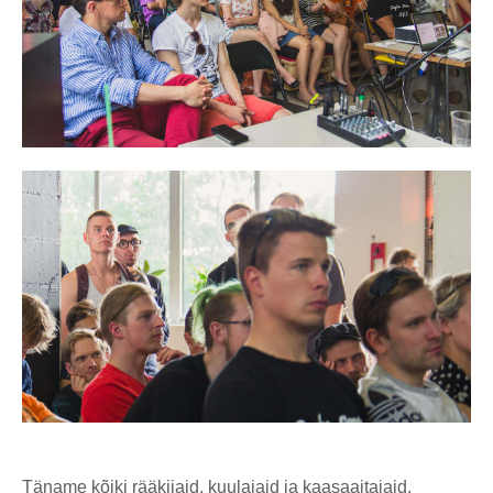
Täname kõiki rääkijaid, kuulajaid ja kaasaaitajaid.