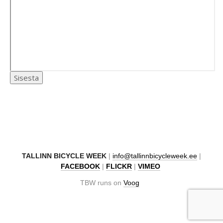
TAL
LINN BICYCLE WEEK
|
info@tallinnbicycleweek.ee
|
FACEBOOK
|
FLICKR
|
VIMEO
TBW runs on
Voog