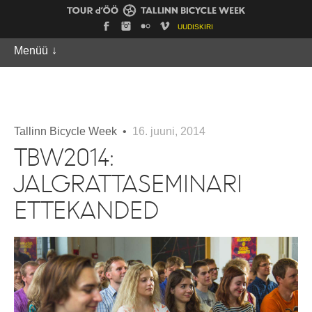
UUDISKIRI
Menüü
↓
Tallinn Bicycle Week •
16. juuni, 2014
TBW2014:
JALGRATTASEMINARI
ETTEKANDED