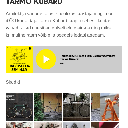
TARMO KÜBARD
Arhitekt ja vanade rataste hoolikas taastaja ning Tour
d'ÖÖ korraldaja Tarmo Kübard räägib sellest, kuidas
vanad rattad uuesti autentselt elule aidata ning miks
kriimuline raam võib olla peegelsiledast ägedam.
Slaidid